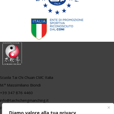
Scuola Tai Chi Chuan CMC Italia
M.° Massimiliano Biondi
+39 347 876 4460
info@taichichengmanching.it
P.iva 01557710470
Diamo valore alla tua privacy