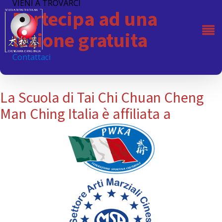
VIENI A TROVARCI
Partecipa ad una
lezione gratuita
Contattaci
La Scuola di Tai Chi Chuan Cheng
Man Ching Italia è affiliata a