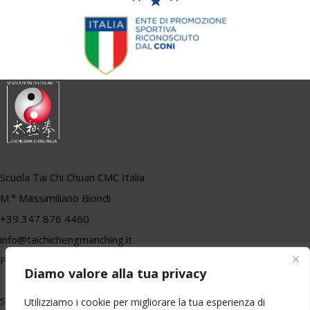
Scuola Tai Chi Chuan CMC Italia
M.° Massimiliano Biondi
+39 347 876 4460
info@taichichengmanching.it
P.iva 01557710470
Diamo valore alla tua privacy
Seguici
Utilizziamo i cookie per migliorare la tua esperienza di