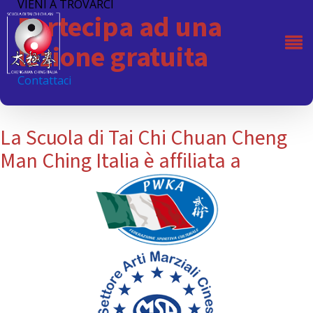
VIENI A TROVARCI
Partecipa ad una
lezione gratuita
Contattaci
La Scuola di Tai Chi Chuan Cheng
Man Ching Italia è affiliata a