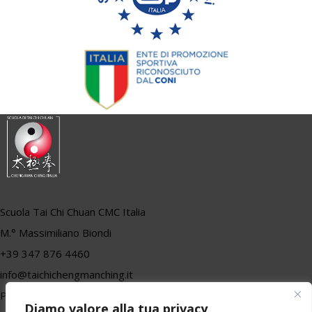
Scuola Tai Chi Chuan CMC Italia
M.° Massimiliano Biondi
+39 347 876 4460
info@taichichengmanching.it
P.iva 01557710470
Diamo valore alla tua privacy