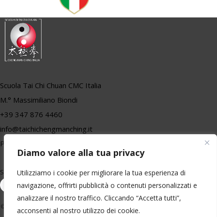
Scuola Tai Chi Chuan CMC Italia
M.° Massimiliano Biondi
+39 347 876 4460
info@taichichengmanching.it
P.iva 01557710470
Diamo valore alla tua privacy
Utilizziamo i cookie per migliorare la tua esperienza di
Seguici
navigazione, offrirti pubblicità o contenuti personalizzati e
analizzare il nostro traffico. Cliccando “Accetta tutti”,
©
Scuola di Tai Chi Chuan Cheng Man Ching Italia
-
2026
- Tutti i diritti riservati
acconsenti al nostro utilizzo dei cookie.