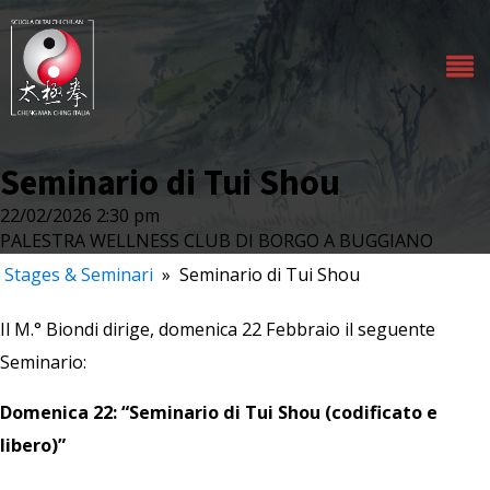
Seminario di Tui Shou
22/02/2026 2:30 pm
PALESTRA WELLNESS CLUB DI BORGO A BUGGIANO
Stages & Seminari
»
Seminario di Tui Shou
Il M.° Biondi dirige, domenica 22 Febbraio il seguente
Seminario:
Domenica 22: “Seminario di Tui Shou (codificato e
libero)”