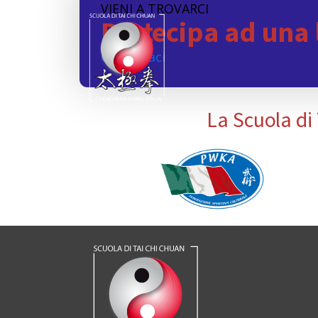
VIENI A TROVARCI
Partecipa ad una 
Contattaci
La Scuola di