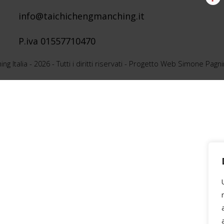
info@taichichengmanching.it
P.iva 01557710470
ng Italia
-
2026
- Tutti i diritti riservati - Progetto Web Simone Pagn