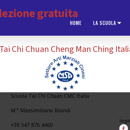
lezione gratuita
HOME
LA SCUOLA
 Tai Chi Chuan Cheng Man Ching Italia 
Scuola Tai Chi Chuan CMC Italia
M.° Massimiliano Biondi
Segui
+39 347 876 4460