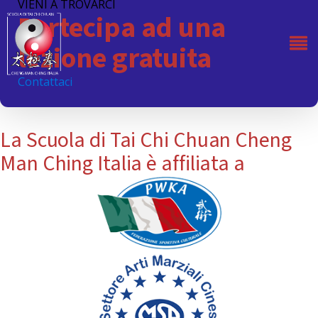
VIENI A TROVARCI
Partecipa ad una
lezione gratuita
Contattaci
La Scuola di Tai Chi Chuan Cheng
Man Ching Italia è affiliata a