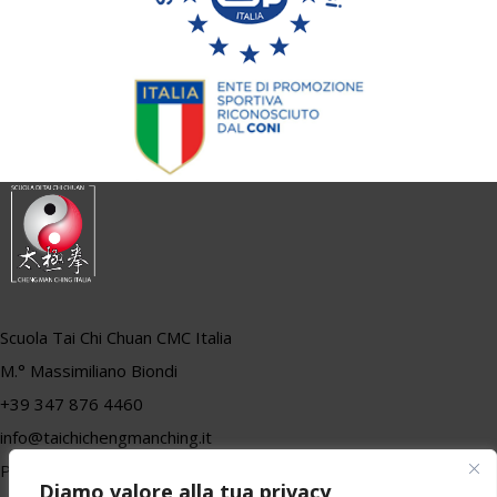
Scuola Tai Chi Chuan CMC Italia
M.° Massimiliano Biondi
+39 347 876 4460
info@taichichengmanching.it
P.iva 01557710470
Diamo valore alla tua privacy