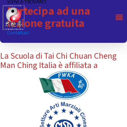
VIENI A TROVARCI
Partecipa ad una
lezione gratuita
Contattaci
La Scuola di Tai Chi Chuan Cheng
Man Ching Italia è affiliata a