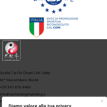
Scuola Tai Chi Chuan CMC Italia
M.° Massimiliano Biondi
+39 347 876 4460
info@taichichengmanching.it
P.iva 01557710470
Diamo valore alla tua privacy